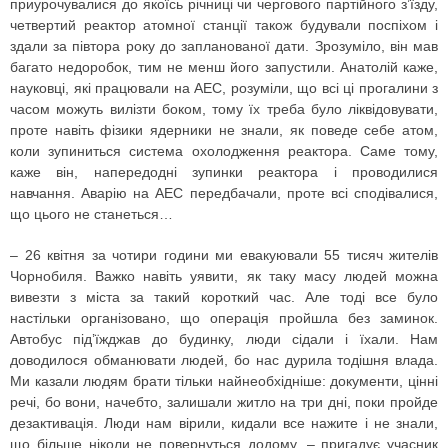
приурочувалися до якоїсь річниці чи чергового партійного з’їзду,
четвертий реактор атомної станції також будували поспіхом і
здали за півтора року до запланованої дати. Зрозуміло, він мав
багато недоробок, тим не менш його запустили. Анатолій каже,
науковці, які працювали на АЕС, розуміли, що всі ці прогалини з
часом можуть вилізти боком, тому їх треба було ліквідовувати,
проте навіть фізики­ ядерники не знали, як поведе себе атом,
коли зупиниться система охолодження реактора. Саме тому,
каже він, напередодні зупинки реактора і проводилися
навчання. Аварію на АЕС передбачали, проте всі сподівалися,
що цього не станеться…
– 26 квітня за чотири години ми евакуювали 55 тисяч жителів
Чорнобиля. Важко навіть уявити, як таку масу людей можна
вивезти з міста за такий короткий час. Але тоді все було
настільки організовано, що операція пройшла без заминок.
Автобус під’їжджав до будинку, люди сідали і їхали. Нам
доводилося обманювати людей, бо нас дурила тодішня влада.
Ми казали людям брати тільки найнеобхідніше: документи, цінні
речі, бо вони, начебто, залишали житло на три дні, поки пройде
дезактивація. Люди нам вірили, кидали все нажите і не знали,
що більше ніколи не повернуться додому, – пригадує учасник