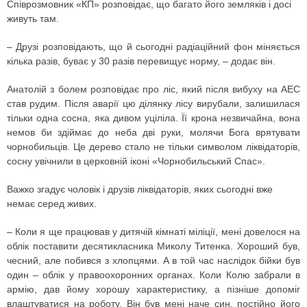
Співрозмовник «КП» розповідає, що багато його земляків і досі
живуть там.
– Друзі розповідають, що й сьогодні радіаційний фон міняється
кілька разів, буває у 30 разів перевищує норму, – додає він.
Анатолій з болем розповідає про ліс, який після вибуху на АЕС
став рудим. Після аварії цю ділянку лісу вирубали, залишилася
тільки одна сосна, яка дивом уціліла. Її крона незвичайна, вона
немов би здіймає до неба дві руки, молячи Бога врятувати
чорнобильців. Це дерево стало не тільки символом ліквідаторів,
сосну увічнили в церковній іконі «Чорнобильський Спас».
Важко згадує чоловік і друзів­ ліквідаторів, яких сьогодні вже
немає серед живих.
– Коли я ще працював у дитячій кімнаті міліції, мені довелося на
облік поставити десятикласника Миколу Титенка. Хороший був,
чесний, але побився з хлопцями. А в той час наслідок бійки був
один – облік у правоохоронних органах. Коли Колю забрали в
армію, дав йому хорошу характеристику, а пізніше допоміг
влаштуватися на роботу. Він був мені наче син, постійно його