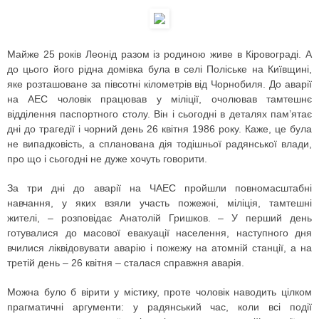
Майже 25 років Леонід разом із родиною живе в Кіровограді. А
до цього його рідна домівка була в селі Поліське на Київщині,
яке розташоване за півсотні кілометрів від Чорнобиля. До аварії
на АЕС чоловік працював у міліції, очолював тамтешнє
відділення паспортного столу. Він і сьогодні в деталях пам’ятає
дні до трагедії і чорний день 26 квітня 1986 року. Каже, це була
не випадковість, а спланована дія тодішньої радянської влади,
про що і сьогодні не дуже хочуть говорити.
За три дні до аварії на ЧАЕС пройшли повномасштабні
навчання, у яких взяли участь пожежні, міліція, тамтешні
жителі, – розповідає Анатолій Гришков. – У перший день
готувалися до масової евакуації населення, наступного дня
вчилися ліквідовувати аварію і пожежу на атомній станції, а на
третій день – 26 квітня – сталася справжня аварія.
Можна було б вірити у містику, проте чоловік наводить цілком
прагматичні аргументи: у радянський час, коли всі події