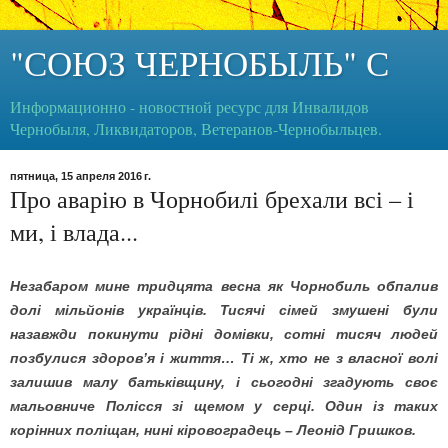
"СОЮЗ ЧЕРНОБЫЛЬ" С
Информационно - новостной ресурс для Инвалидов
Чернобыля, Ликвидаторов, Ветеранов-Чернобыльцев.
пятница, 15 апреля 2016 г.
Про аварію в Чорнобилі брехали всі – і
ми, і влада...
Незабаром мине тридцята весна як Чорнобиль обпалив
долі мільйонів українців. Тисячі сімей змушені були
назавжди покинути рідні домівки, сотні тисяч людей
позбулися здоров’я і життя… Ті ж, хто не з власної волі
залишив малу батьківщину, і сьогодні згадують своє
мальовниче Полісся зі щемом у серці. Один із таких
корінних поліщан, нині кіровоградець – Леонід Гришков.