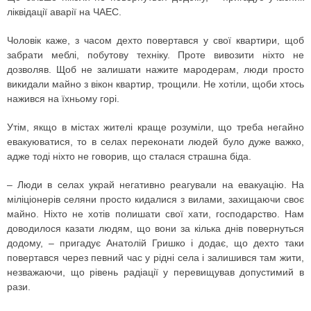
ліквідації аварії на ЧАЕС.
Чоловік каже, з часом дехто повертався у свої квартири, щоб
забрати меблі, побутову техніку. Проте вивозити ніхто не
дозволяв. Щоб не залишати нажите мародерам, люди просто
викидали майно з вікон квартир, трощили. Не хотіли, щоби хтось
нажився на їхньому горі.
Утім, якщо в містах жителі краще розуміли, що треба негайно
евакуюватися, то в селах переконати людей було дуже важко,
адже тоді ніхто не говорив, що сталася страшна біда.
– Люди в селах украй негативно реагували на евакуацію. На
міліціонерів селяни просто кидалися з вилами, захищаючи своє
майно. Ніхто не хотів полишати свої хати, господарство. Нам
доводилося казати людям, що вони за кілька днів повернуться
додому, – пригадує Анатолій Гришко і додає, що дехто таки
повертався через певний час у рідні села і залишився там жити,
незважаючи, що рівень радіації у перевищував допустимий в
рази.