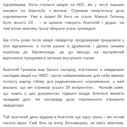
підтримував. Коли сталася аварія на АЕС, він у числі перших
кинувся на боротьбу з вогнем. Отримав смертельну дозу
опромінення. Уже в травні 86 його не стало. Миколі Титенку
було всього 24… – зі щемом говорить Анатолій і додає, на
пам’ятник земляку гроші збирали усією громадою.
Ще п’ять років після аварії ліквідатор продовжував працювати у
зоні відчуження, а потім разом із дружиною і двома синами
переїхав до Кіровограда, де до виходу на заслужений
відпочинок працював в органах внутрішніх справ.
Анатолій Гришков має багато нагород, пов’язаних із ліквідацією
наслідків аварії на ЧАЕС, проте найважливішою для себе вважає
потерту картку обліку доз радіо­активного опромінення, у якій
вказано, що він отримав усього 39 мілірентген… Чоловік каже,
що навіть у цих документах тодішня влада боялася вказати
правдиві дані, які насправді дози опромінення отримали
ліквідатори.
Той трагічний день відкрив в Анатолія ще одну грань – він почав
писати вірші. Свій біль за малу батьківщину, за своїх земляків,